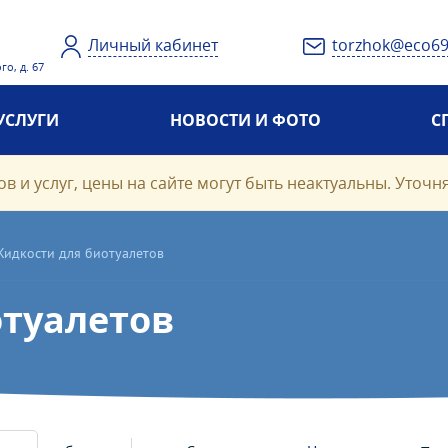
Личный кабинет
torzhok@eco69
го, д. 67
УСЛУГИ
НОВОСТИ И ФОТО
С
в и услуг, цены на сайте могут быть неактуальны. Уточн
Жидкости для биотуалетов
отуалетов