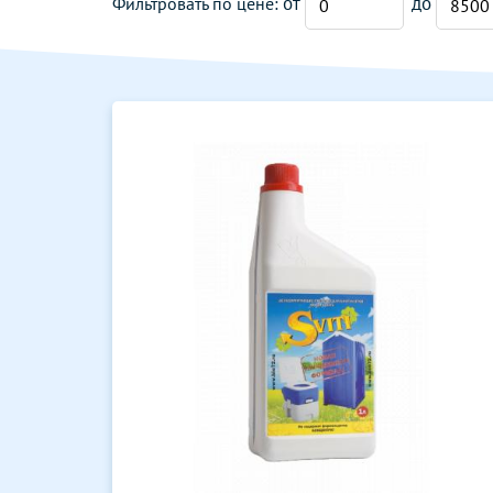
от
до
Фильтровать по цене: