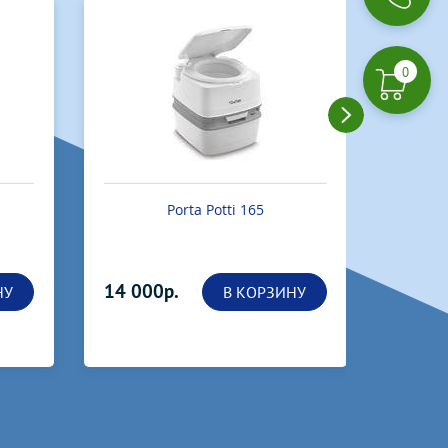
0
Porta Potti 365
Под заказ
9 500
НУ