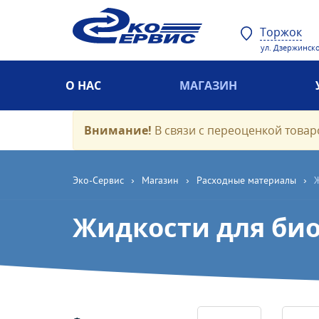
Торжок
ул. Дзержинско
О НАС
МАГАЗИН
Внимание!
В связи с переоценкой товаро
Эко-Cервис
›
Магазин
›
Расходные материалы
›
Жидкости для би